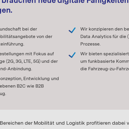
 brauchen neue digitale Fähigkeiten
gen.
undschaft bei der
Wir konzipieren den b
bilitätsangebote von der
Data Analytics für die 
einführung.
Prozesse.
estellungen mit Fokus auf
Wir bieten spezialisie
e (2G, 3G, LTE, 5G) und der
um funkbasierte Kommun
end-Anbindung.
die Fahrzeug-zu-Fahr
Konzeption, Entwicklung und
iebenen B2C wie B2B
ug.
ereichen der Mobilität und Logistik profitieren dabei 