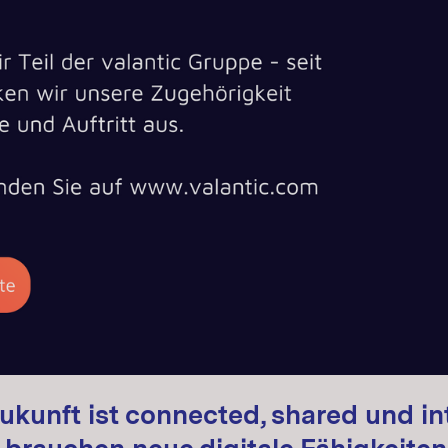
der Wohlstand sorgen weltweit für
ersonen- und Warenverkehr.
tzt, autonom und elektrifiziert. Warenverkehr
nachverfolgbar bis zur letzten Meile. Die
 Zukunft von Mobilität und Logistik.
Zukunft ist connected, shared und in