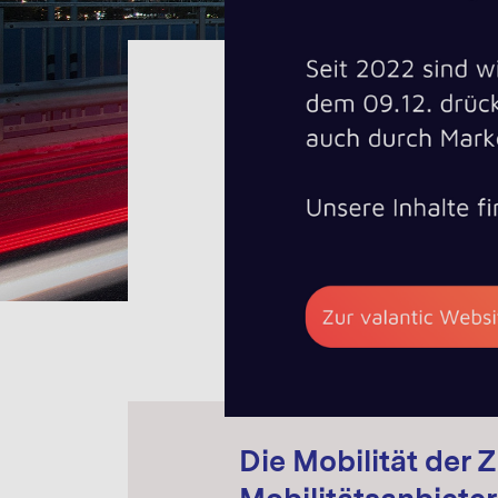
Mobility
Globalisierung und wachsen
anhaltendes Wachstum im P
Individualverkehr wird verne
wird immer kleinteiliger und 
Digitalisierung bestimmt die
Die Mobilität der 