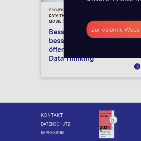
Digital Transfor
PROJEKTBEISPIELE
DATA THINKING, DIGITAL INNOVATION,
Connectivity
MOBILITY, DATA THINKING
Besseres Internet und
bessere Inhalte im
öffentlichen Verkehr durch
Data Thinking
KONTAKT
DATENSCHUTZ
IMPRESSUM