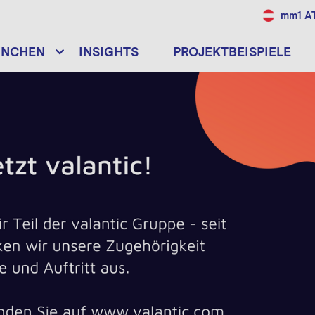
mm1 A
ANCHEN
INSIGHTS
PROJEKTBEISPIELE
DATA THINKING
BRANCHE
Telecommunications
n
Internet of Things