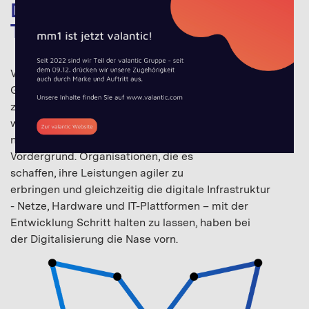
Digital Strategy &
Transformation
Vom Kleinunternehmen bis zum
Grosskonzern: Der digitale Wandel führt
zu tiefgreifenden Veränderungen. Was gestern wichtig
war, verliert an Bedeutung. Geschäftsmodelle werden
neu definiert und digitale Fähigkeiten treten in den
Vordergrund. Organisationen, die es
schaffen, ihre Leistungen agiler zu
erbringen und gleichzeitig die digitale Infrastruktur
- Netze, Hardware und IT-Plattformen – mit der
Entwicklung Schritt halten zu lassen, haben bei
der Digitalisierung die Nase vorn.