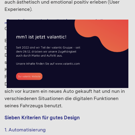
auch ästhetisch und emotional positiv erleben (User
Experience).
„People ignore design that ignores people.“
-
Frank
Chimero
Basierend auf zahlreichen Projekten rund um
Digitalisierung und Kundenerlebnis und ergänzt durch
Design-Heuristiken von
Dieter Rams
und
Jakob Nielsen
,
stellen wir im Folgenden dar, wie zentrale Design-
Kriterien, insbesondere im Bereich In-Car, also der
Fahrzeugumgebung, kundenzentrisch umsetzbar sind.
Dies wird am Beispiel des Charakters Jeff illustriert, der
sich vor kurzem ein neues Auto gekauft hat und nun in
verschiedenen Situationen die digitalen Funktionen
seines Fahrzeugs benutzt.
Sieben Kriterien für gutes Design
1. Automatisierung