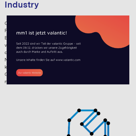
Industry
Ob Frachtcontainer, Heizungsthermostat,
Produktionsroboter, Supermarktregal oder
Blutdruckmessgerät - immer mehr Gegenstände
verbinden sich zum Internet der Dinge (IoT) und sind in
der Lage, über integrierte Sensoren und
Netzwerkverbindungen Daten zu sammeln und zu
kommunizieren. Es entstehen neue, intelligente
Geschäftsprozesse, Produkte und Dienstleistungen in
nahezu allen Branchen – Connected Business eben.