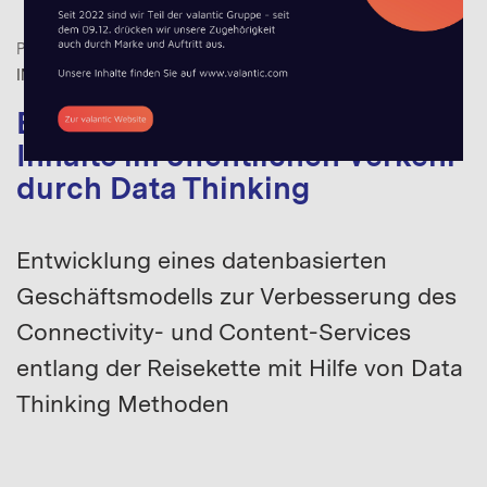
PROJEKTBEISPIELE
DATA THINKING
,
DATA THINKING
,
DIGITAL
INNOVATION
,
MOBILITY
Besseres Internet und bessere
Inhalte im öffentlichen Verkehr
durch Data Thinking
Entwicklung eines datenbasierten
Geschäftsmodells zur Verbesserung des
Connectivity- und Content-Services
entlang der Reisekette mit Hilfe von Data
Thinking Methoden