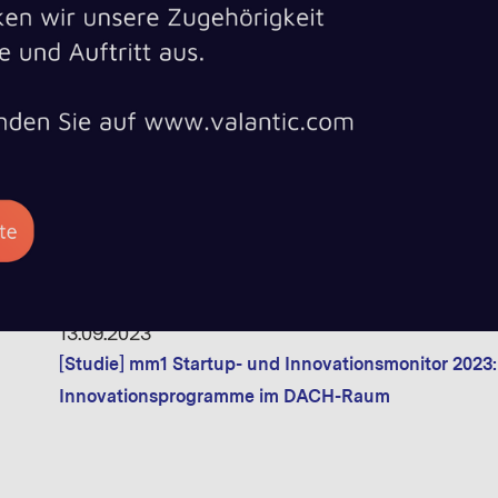
[Whitepaper] Found in Space! - The why, how & what o
12.10.2023
[Whitepaper] Die Zukunft des OTT-TV: Wie KI und M
Telekommunikationsunternehmen in der EU umgest
13.09.2023
[Studie] mm1 Startup- und Innovationsmonitor 2023:
Innovationsprogramme im DACH-Raum