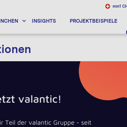
mm1 C
ANCHEN
INSIGHTS
PROJEKTBEISPIELE
tionen
12.02.2024
[Whitepaper] Emergency Services: Connectivity an
23.11.2023