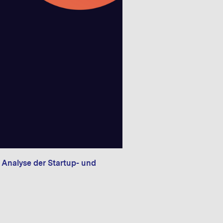
f satellite connectivity
L die Angebote der
alten
 Analyse der Startup- und