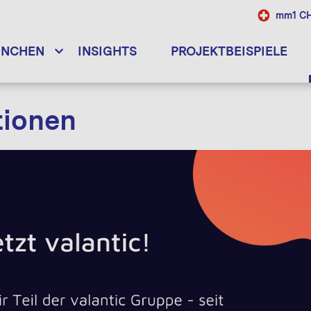
mm1 C
ANCHEN
INSIGHTS
PROJEKTBEISPIELE
tionen
12.02.2024
[Whitepaper] Emergency Services: Connectivity an
23.11.2023