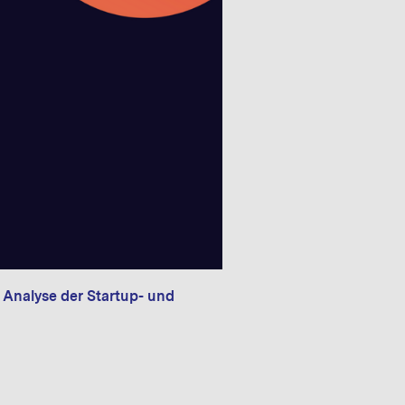
f satellite connectivity
L die Angebote der
alten
 Analyse der Startup- und