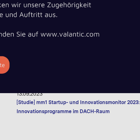
[Whitepaper] Found in Space! - The why, how & what o
12.10.2023
[Whitepaper] Die Zukunft des OTT-TV: Wie KI und M
Telekommunikationsunternehmen in der EU umgest
13.09.2023
[Studie] mm1 Startup- und Innovationsmonitor 2023:
Innovationsprogramme im DACH-Raum