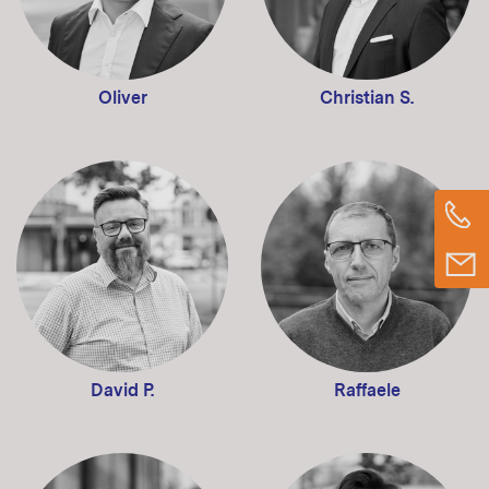
Oliver
Christian S.
David P.
Raffaele