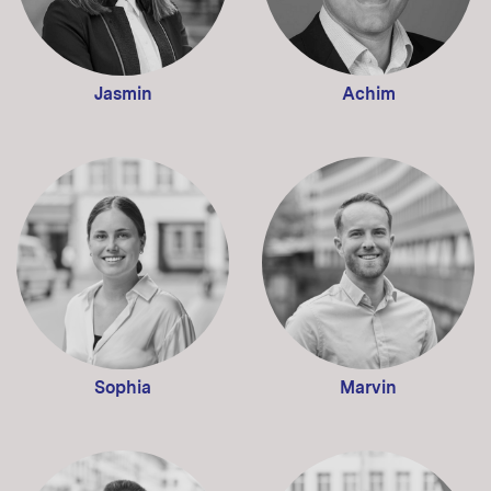
Jasmin
Achim
Sophia
Marvin