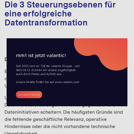
Die 3 Steuerungsebenen für
eine erfolgreiche
Datentransformation
Daten sind schön, machen aber viel Arbeit!
Ein effizientes Datenmanagement ist im 21. Jahrhundert
der entscheidende Faktor für den Erfolg eines
Unternehmens.
Unternehmen stehen den vielfältigen
Datenherausforderungen oft ratlos gegenüber und viele
Dateninitiativen scheitern. Die häufigsten Gründe sind
die fehlende geschäftliche Relevanz, operative
Hindernisse oder die nicht vorhandene technische
Umsetzbarkeit.