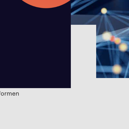
ttform-
tformen