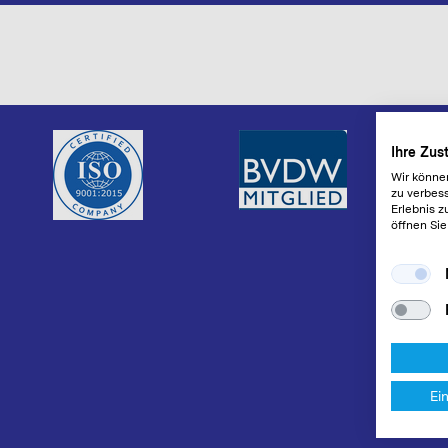
Ihre Zu
Wir könne
zu verbess
Erlebnis z
öffnen Sie
Ei