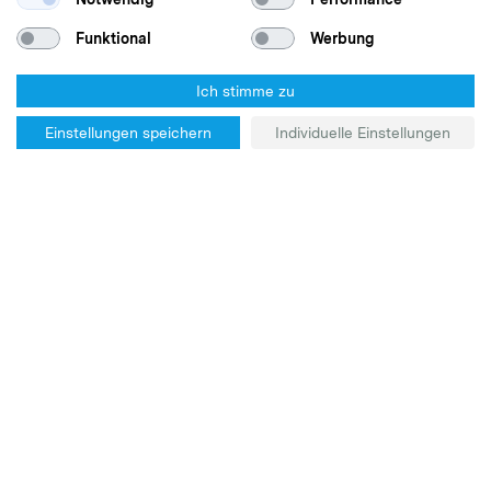
Funktional
Werbung
Ich stimme zu
Einstellungen speichern
Individuelle Einstellungen
Invalid request/Ungültiger Aufruf
HOME
ABOUT US
CONTACT
DATA PROTECTION
IMPRINT