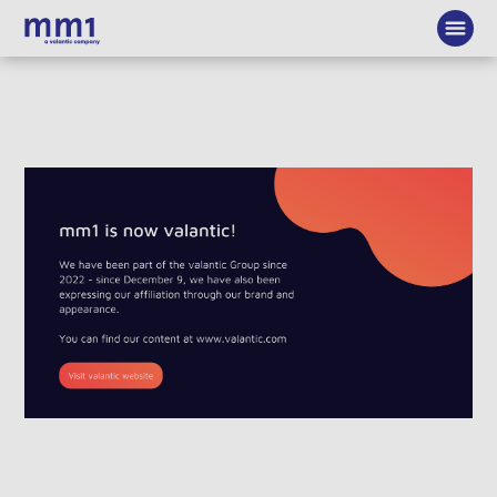
We
make
connected
business
champions.
Entrepreneurial.
Systematically